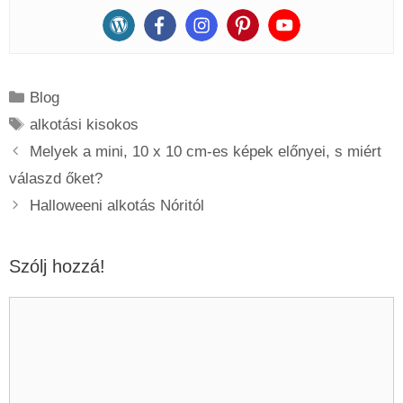
Kategória
Blog
Címkék
alkotási kisokos
Melyek a mini, 10 x 10 cm-es képek előnyei, s miért
válaszd őket?
Halloweeni alkotás Nóritól
Szólj hozzá!
Hozzászólás