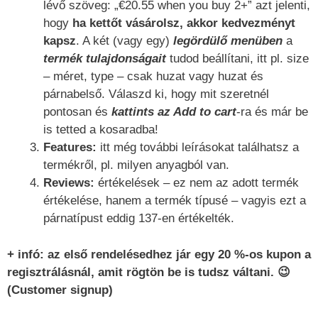
lévő szöveg: „€20.55 when you buy 2+” azt jelenti,
hogy
ha kettőt vásárolsz, akkor kedvezményt
kapsz
. A két (vagy egy)
legördülő
menüben
a
termék tulajdonságait
tudod beállítani, itt pl. size
– méret, type – csak huzat vagy huzat és
párnabelső. Válaszd ki, hogy mit szeretnél
pontosan és
kattints az Add to cart
-ra és már be
is tetted a kosaradba!
Features:
itt még további leírásokat találhatsz a
termékről, pl. milyen anyagból van.
Reviews:
értékelések – ez nem az adott termék
értékelése, hanem a termék típusé – vagyis ezt a
párnatípust eddig 137-en értékelték.
+ infó: az első rendelésedhez jár egy 20 %-os kupon a
regisztrálásnál, amit rögtön be is tudsz váltani. 😉
(Customer signup)