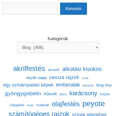
Keresés
Keresés
Kategóriák
akrilfestés
alkotási kisokos
akvarell
ceruza rajzok
anyák napja
cicás
emberalak
egy színárnyalatú képek
feng shui
farkasok
karácsony
gyöngygobelin
húsvét
kutyás
idézet
peyote
olajfestés
képajánló
madarak
lovas
számítógépes rajzok
színek jelentései