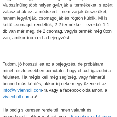
Valószínűleg több helyen gyártják a termékeket, s ezért
választották ezt a módszert – nem várják össze őket,
hanem legyártják, csomagolják és rögtön küldik. Mi is
kettő csomagot rendeltük, 2-2 termékkel – ezekből 1-1
db van már meg, de 2 csomag, vagyis termék még úton
van, amikor írom ezt a bejegyzést.
Tudom, jó hosszú lett ez a bejegyzés, de próbáltam
minél részletesebben bemutatni, hogy el tudj igazodni a
felületen. Ha mégis kell még segítség, vagy felmerül
benned más kérdés, akkor írj nekem egy üzenetet az
info@vivienholl.com
-ra vagy a facebook oldalamon, a
vivienholl.com
-ra!
Ha pedig sikeresen rendeltél innen valamit és
megérkezett, akkor mutasd meg a
Facebbok oldalamon
,