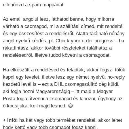
ellenőrizd a spam mappádat!
Az email angolul lesz, láthatod benne, hogy mikorra
várható a csomagod, mi a szállítási címed, mit rendeltél
és egy összesítést a rendelésről. Alatta található néhány
angol nyelvű kérdés, pl. Check your order progress – ha
rákattintasz, akkor további részleteket találhatsz a
rendelésedről, illetve tudod követni a csomagodat.
Ha elkészült a rendelésed és feladták, akkor fogsz tőlük
kapni egy levelet, illetve lesz egy német nyelvű, no-reply
kezdetű levél is – ezt a DHL csomagszállító cég küldi,
aki fogja hozni Magyarországig – itt majd a Magyar
Posta fogja átvenni a csomagod és kihozni, úgyhogy az
ő kocsijukat kell majd lesned. 😉
+ infó:
ha két vagy több terméket rendeltél, akkor lehet
hogy kettő vagy több csomagot fogsz kapni.