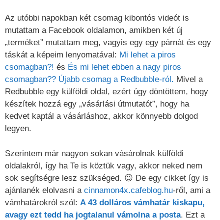
Az utóbbi napokban két csomag kibontós videót is
mutattam a Facebook oldalamon, amikben két új
„terméket” mutattam meg, vagyis egy egy párnát és egy
táskát a képeim lenyomatával:
Mi lehet a piros
csomagban?!
és
És mi lehet ebben a nagy piros
csomagban?? Újabb csomag a Redbubble-ról.
Mivel a
Redbubble egy külföldi oldal, ezért úgy döntöttem, hogy
készítek hozzá egy „vásárlási útmutatót”, hogy ha
kedvet kaptál a vásárláshoz, akkor könnyebb dolgod
legyen.
Szerintem már nagyon sokan vásárolnak külföldi
oldalakról, így ha Te is köztük vagy, akkor neked nem
sok segítségre lesz szükséged. 😉 De egy cikket így is
ajánlanék elolvasni a
cinnamon4x.cafeblog.hu
-ről, ami a
vámhatárokról szól:
A 43 dolláros vámhatár kiskapu,
avagy ezt tedd ha jogtalanul vámolna a posta
. Ezt a