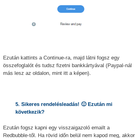
Ezután kattints a Continue-ra, majd látni fogsz egy
összefoglalót és tudsz fizetni bankkártyával (Paypal-nál
más lesz az oldalon, mint itt a képen).
5. Sikeres rendelésleadás! 🙂 Ezután mi
következik?
Ezután fogsz kapni egy visszaigazoló emailt a
Redbubble-től. Ha rövid időn belül nem kapod meg, akkor