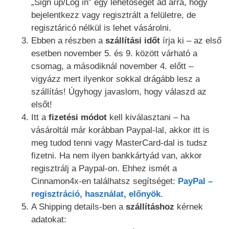
„Sign up/Log in” egy lehetőséget ad arra, hogy
bejelentkezz vagy regisztrált a felületre, de
regisztáricó nélkül is lehet vásárolni.
Ebben a részben a
szállítási időt
írja ki – az első
esetben november 5. és 9. között várható a
csomag, a másodiknál november 4. előtt –
vigyázz mert ilyenkor sokkal drágább lesz a
szállítás! Úgyhogy javaslom, hogy válaszd az
elsőt!
Itt a
fizetési módot
kell kiválasztani – ha
vásároltál már korábban Paypal-lal, akkor itt is
meg tudod tenni vagy MasterCard-dal is tudsz
fizetni. Ha nem ilyen bankkártyád van, akkor
regisztrálj a Paypal-on. Ehhez ismét a
Cinnamon4x-en találhatsz segítséget:
PayPal –
regisztráció, használat, előnyök
.
A Shipping details-ben a
szállításhoz
kérnek
adatokat: