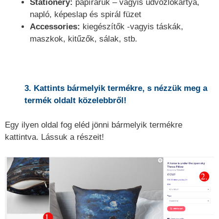
Stationery:
papírárúk – vagyis üdvözlőkártya,
napló, képeslap és spirál füzet
Accessories:
kiegészítők -vagyis táskák,
maszkok, kitűzők, sálak, stb.
3. Kattints bármelyik termékre, s nézzük meg a
termék oldalt közelebbről!
Egy ilyen oldal fog eléd jönni bármelyik termékre
kattintva. Lássuk a részeit!