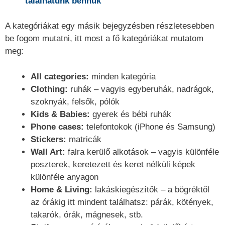
találhatunk bennük
A kategóriákat egy másik bejegyzésben részletesebben
be fogom mutatni, itt most a fő kategóriákat mutatom
meg:
All categories:
minden kategória
Clothing:
ruhák – vagyis egyberuhák, nadrágok,
szoknyák, felsők, pólók
Kids & Babies:
gyerek és bébi ruhák
Phone cases:
telefontokok (iPhone és Samsung)
Stickers:
matricák
Wall Art:
falra kerülő alkotások – vagyis különféle
poszterek, keretezett és keret nélküli képek
különféle anyagon
Home & Living:
lakáskiegészítők – a bögréktől
az órákig itt mindent találhatsz: párák, kötények,
takarók, órák, mágnesek, stb.