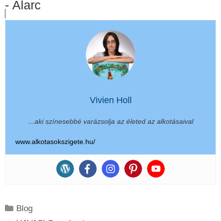
- Álarc
Vivien Holl
…aki színesebbé varázsolja az életed az alkotásaival
www.alkotasokszigete.hu/
Kategória
Blog