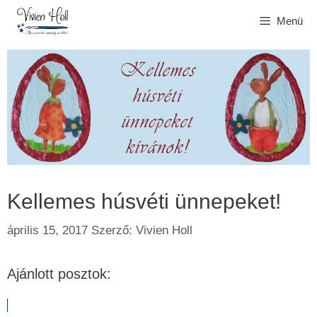
Kilépés
Menü
a
tartalomba
Kellemes húsvéti ünnepeket!
április 15, 2017
Szerző:
Vivien Holl
Ajánlott posztok: