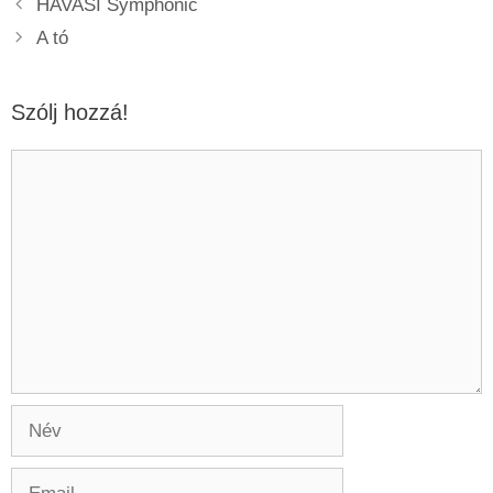
HAVASI Symphonic
A tó
Szólj hozzá!
Hozzászólás
Név
Email