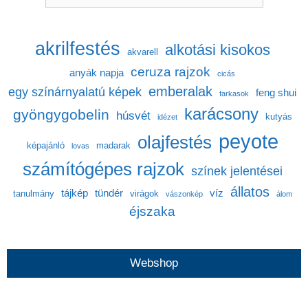
akrilfestés
alkotási kisokos
akvarell
ceruza rajzok
anyák napja
cicás
emberalak
egy színárnyalatú képek
feng shui
farkasok
karácsony
gyöngygobelin
húsvét
kutyás
idézet
peyote
olajfestés
képajánló
madarak
lovas
számítógépes rajzok
színek jelentései
állatos
tájkép
tündér
víz
tanulmány
virágok
vászonkép
álom
éjszaka
Webshop