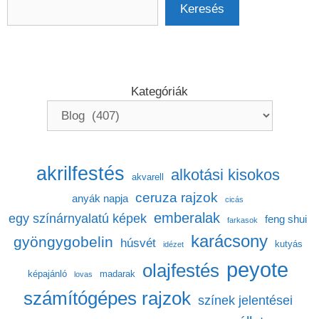
Keresés
Keresés
Kategóriák
akrilfestés
alkotási kisokos
akvarell
ceruza rajzok
anyák napja
cicás
emberalak
egy színárnyalatú képek
feng shui
farkasok
karácsony
gyöngygobelin
húsvét
kutyás
idézet
peyote
olajfestés
képajánló
madarak
lovas
számítógépes rajzok
színek jelentései