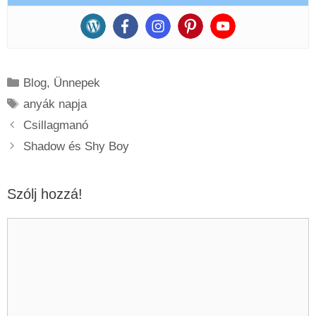
Kategória
Blog
,
Ünnepek
Címkék
anyák napja
Csillagmanó
Shadow és Shy Boy
Szólj hozzá!
Hozzászólás