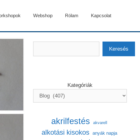
rkshopok
Webshop
Rólam
Kapcsolat
Keresés
Keresés
Kategóriák
akrilfestés
akvarell
alkotási kisokos
anyák napja