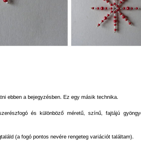
tni ebben a bejegyzésben. Ez egy másik technika.
szerészfogó és különböző méretű, színű, fajtájú gyöng
láld (a fogó pontos nevére rengeteg variációt találtam).