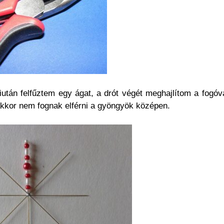
Miután felfűztem egy ágat, a drót végét meghajlítom a fogóv
akkor nem fognak elférni a gyöngyök középen.