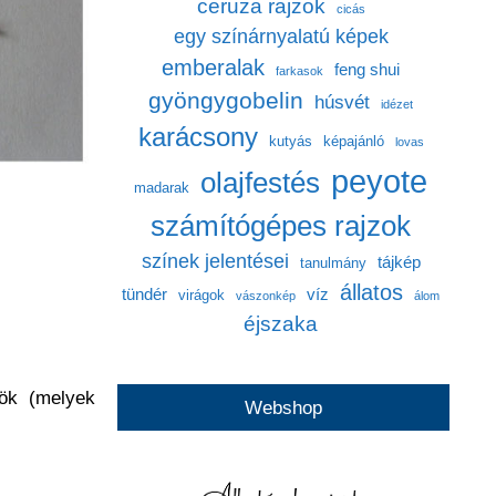
ceruza rajzok
cicás
egy színárnyalatú képek
emberalak
feng shui
farkasok
gyöngygobelin
húsvét
idézet
karácsony
kutyás
képajánló
lovas
peyote
olajfestés
madarak
számítógépes rajzok
színek jelentései
tájkép
tanulmány
állatos
tündér
víz
virágok
vászonkép
álom
éjszaka
yök (melyek
Webshop