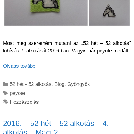
Most meg szeretném mutatni az „52 hét – 52 alkotás”
kihívás 7. alkotását 2016-ban. Vagyis pár peyote medált.
Olvass tovább
Kategória
52 hét - 52 alkotás
,
Blog
,
Gyöngyök
Címkék
peyote
Hozzászólás
2016. – 52 hét – 52 alkotás – 4.
alkotás – Maci 2.