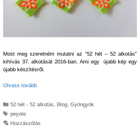
Most meg szeretném mutatni az “52 hét – 52 alkotás”
kihívás 37. alkotását 2016-ban. Ami egy újabb kép egy
újabb készítésről.
Olvass tovább
Kategória
52 hét - 52 alkotás
,
Blog
,
Gyöngyök
Címkék
peyote
Hozzászólás