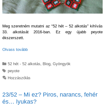
Meg szeretném mutatni az “52 hét – 52 alkotás” kihívás
33. alkotását 2016-ban. Ez egy újabb peyote
ékszerszett.
Olvass tovább
Kategória
52 hét - 52 alkotás
,
Blog
,
Gyöngyök
Címkék
peyote
Hozzászólás
23/52 – Mi ez? Piros, narancs, fehér
és… lyukas?