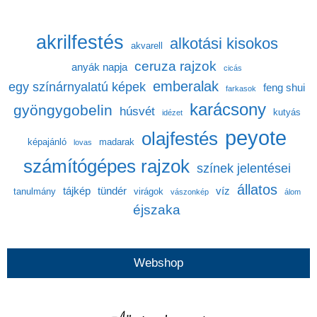
akrilfestés
alkotási kisokos
akvarell
ceruza rajzok
anyák napja
cicás
emberalak
egy színárnyalatú képek
feng shui
farkasok
karácsony
gyöngygobelin
húsvét
kutyás
idézet
peyote
olajfestés
képajánló
madarak
lovas
számítógépes rajzok
színek jelentései
állatos
tájkép
tündér
víz
tanulmány
virágok
vászonkép
álom
éjszaka
Webshop