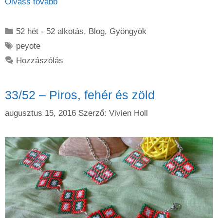
Olvass tovább
Kategória
52 hét - 52 alkotás
,
Blog
,
Gyöngyök
Címkék
peyote
Hozzászólás
33/52 – Piros, fehér és zöld
augusztus 15, 2016
Szerző:
Vivien Holl