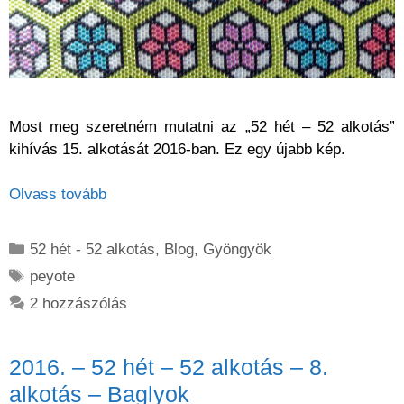
Most meg szeretném mutatni az „52 hét – 52 alkotás”
kihívás 15. alkotását 2016-ban. Ez egy újabb kép.
Olvass tovább
Kategória
52 hét - 52 alkotás
,
Blog
,
Gyöngyök
Címkék
peyote
2 hozzászólás
2016. – 52 hét – 52 alkotás – 8.
alkotás – Baglyok