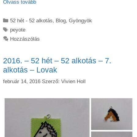
Olvass tovább
Kategória
52 hét - 52 alkotás
,
Blog
,
Gyöngyök
Címkék
peyote
Hozzászólás
2016. – 52 hét – 52 alkotás – 7.
alkotás – Lovak
február 14, 2016
Szerző:
Vivien Holl