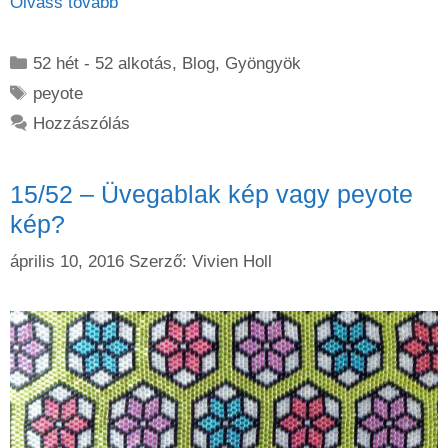
Olvass tovább
Kategória
52 hét - 52 alkotás
,
Blog
,
Gyöngyök
Címkék
peyote
Hozzászólás
15/52 – Üvegablak kép vagy peyote
kép?
április 10, 2016
Szerző:
Vivien Holl