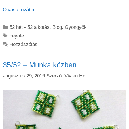
Olvass tovább
Kategória
52 hét - 52 alkotás
,
Blog
,
Gyöngyök
Címkék
peyote
Hozzászólás
35/52 – Munka közben
augusztus 29, 2016
Szerző:
Vivien Holl