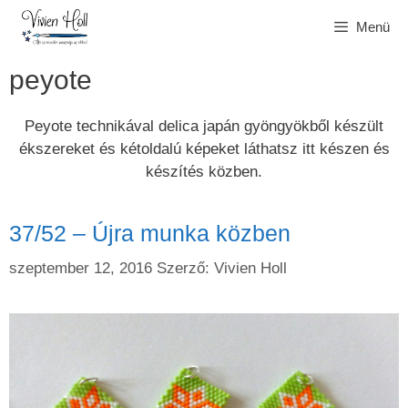
Kilépés
Menü
a
tartalomba
peyote
Peyote technikával delica japán gyöngyökből készült
ékszereket és kétoldalú képeket láthatsz itt készen és
készítés közben.
37/52 – Újra munka közben
szeptember 12, 2016
Szerző:
Vivien Holl