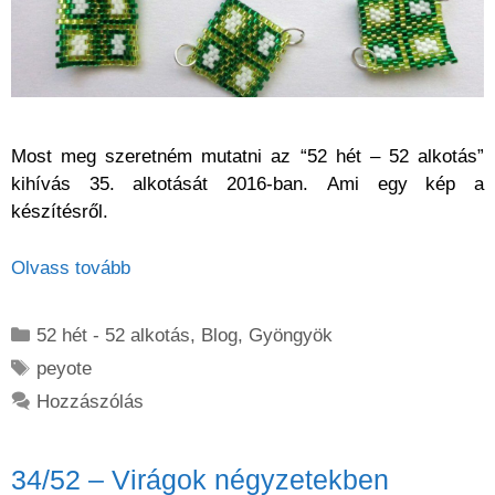
Most meg szeretném mutatni az “52 hét – 52 alkotás”
kihívás 35. alkotását 2016-ban. Ami egy kép a
készítésről.
Olvass tovább
Kategória
52 hét - 52 alkotás
,
Blog
,
Gyöngyök
Címkék
peyote
Hozzászólás
34/52 – Virágok négyzetekben