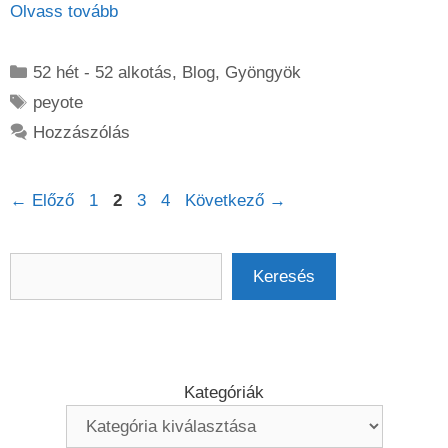
Olvass tovább
Kategória
52 hét - 52 alkotás
,
Blog
,
Gyöngyök
Címkék
peyote
Hozzászólás
Oldal
Oldal
Oldal
Oldal
←
Előző
1
2
3
4
Következő
→
Keresés
Keresés
Kategóriák