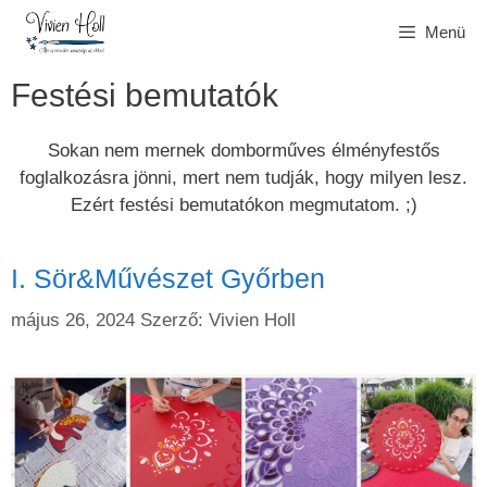
Kilépés
Menü
a
tartalomba
Festési bemutatók
Sokan nem mernek domborműves élményfestős
foglalkozásra jönni, mert nem tudják, hogy milyen lesz.
Ezért festési bemutatókon megmutatom. ;)
I. Sör&Művészet Győrben
május 26, 2024
Szerző:
Vivien Holl