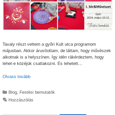
Tavaly részt vettem a győri Kult utca programom
májusban. Akkor árusítottam, de láttam, hogy művészek
alkotnak is a helyszínen. Így idén rákérdeztem, hogy
lehet-e közéjük csatlakozni. És lehetett…
Olvass tovább
Kategória
Blog
,
Festési bemutatók
Hozzászólás