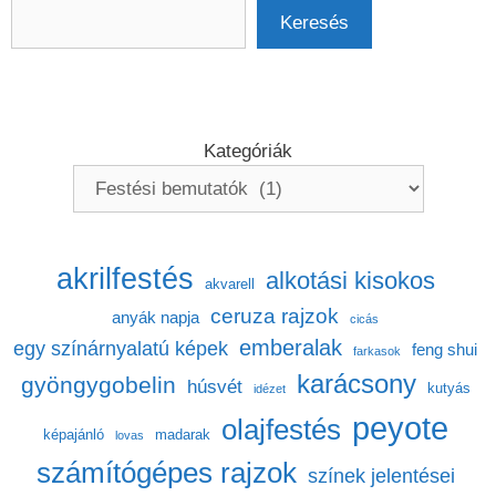
Keresés
Keresés
Kategóriák
akrilfestés
alkotási kisokos
akvarell
ceruza rajzok
anyák napja
cicás
emberalak
egy színárnyalatú képek
feng shui
farkasok
karácsony
gyöngygobelin
húsvét
kutyás
idézet
peyote
olajfestés
képajánló
madarak
lovas
számítógépes rajzok
színek jelentései