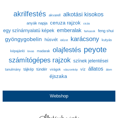
akrilfestés
alkotási kisokos
akvarell
ceruza rajzok
anyák napja
cicás
emberalak
egy színárnyalatú képek
feng shui
farkasok
karácsony
gyöngygobelin
húsvét
kutyás
idézet
peyote
olajfestés
képajánló
madarak
lovas
számítógépes rajzok
színek jelentései
állatos
tájkép
tündér
víz
tanulmány
virágok
vászonkép
álom
éjszaka
Webshop