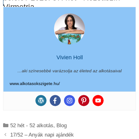
Virmetria
Vivien Holl
…aki színesebbé varázsolja az életed az alkotásaival
www.alkotasokszigete.hu/
Kategória
52 hét - 52 alkotás
,
Blog
17/52 – Anyák napi ajándék