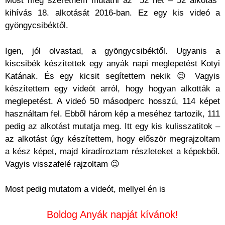
Most meg szeretném mutatni az “52 hét – 52 alkotás”
kihívás 18. alkotását 2016-ban. Ez egy kis videó a
gyöngycsibéktől.
Igen, jól olvastad, a gyöngycsibéktől. Ugyanis a
kiscsibék készítettek egy anyák napi meglepetést Kotyi
Katának. És egy kicsit segítettem nekik 😉 Vagyis
készítettem egy videót arról, hogy hogyan alkották a
meglepetést. A videó 50 másodperc hosszú, 114 képet
használtam fel. Ebből három kép a meséhez tartozik, 111
pedig az alkotást mutatja meg. Itt egy kis kulisszatitok –
az alkotást úgy készítettem, hogy először megrajzoltam
a kész képet, majd kiradíroztam részleteket a képekből.
Vagyis visszafelé rajzoltam 😉
Most pedig mutatom a videót, mellyel én is
Boldog Anyák napját kívánok!