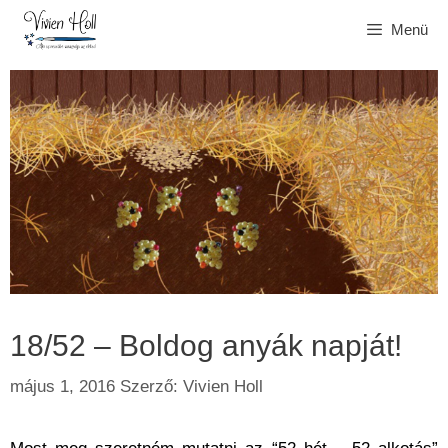
Kilépés
Menü
a
tartalomba
18/52 – Boldog anyák napját!
május 1, 2016
Szerző:
Vivien Holl