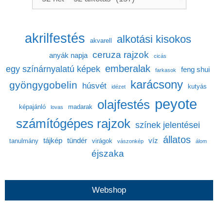
akrilfestés
alkotási kisokos
akvarell
ceruza rajzok
anyák napja
cicás
emberalak
egy színárnyalatú képek
feng shui
farkasok
karácsony
gyöngygobelin
húsvét
kutyás
idézet
peyote
olajfestés
képajánló
madarak
lovas
számítógépes rajzok
színek jelentései
állatos
tájkép
tündér
víz
tanulmány
virágok
vászonkép
álom
éjszaka
Webshop