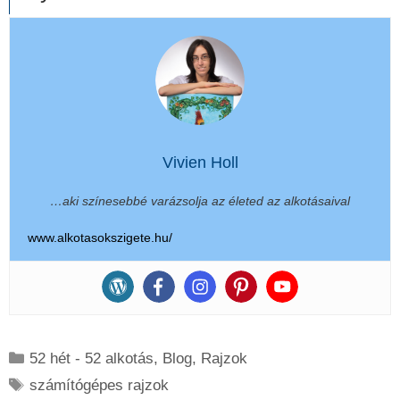
Vivien Holl
…aki színesebbé varázsolja az életed az alkotásaival
www.alkotasokszigete.hu/
Kategória
52 hét - 52 alkotás
,
Blog
,
Rajzok
Címkék
számítógépes rajzok