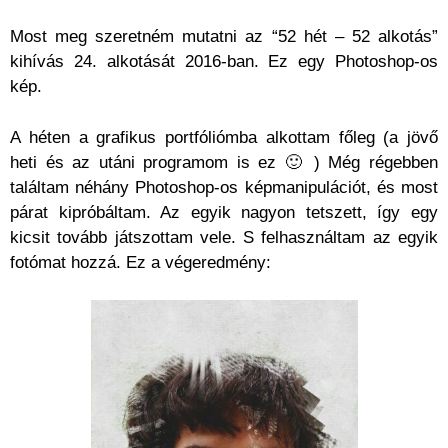
Most meg szeretném mutatni az “52 hét – 52 alkotás”
kihívás 24. alkotását 2016-ban. Ez egy Photoshop-os
kép.
A héten a grafikus portfóliómba alkottam főleg (a jövő
heti és az utáni programom is ez 🙂 ) Még régebben
találtam néhány Photoshop-os képmanipulációt, és most
párat kipróbáltam. Az egyik nagyon tetszett, így egy
kicsit tovább játszottam vele. S felhasználtam az egyik
fotómat hozzá. Ez a végeredmény: