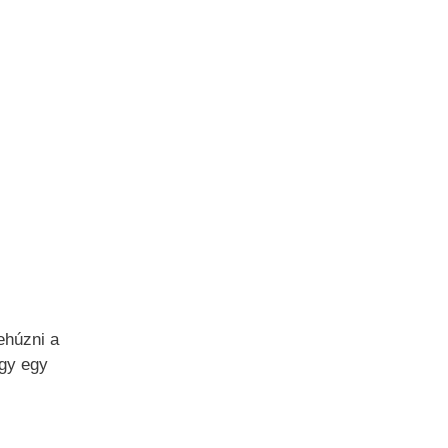
ehúzni a
így egy