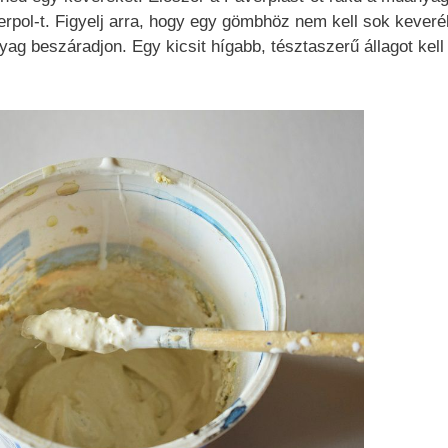
erpol-t. Figyelj arra, hogy egy gömbhöz nem kell sok keveré
yag beszáradjon. Egy kicsit hígabb, tésztaszerű állagot kell