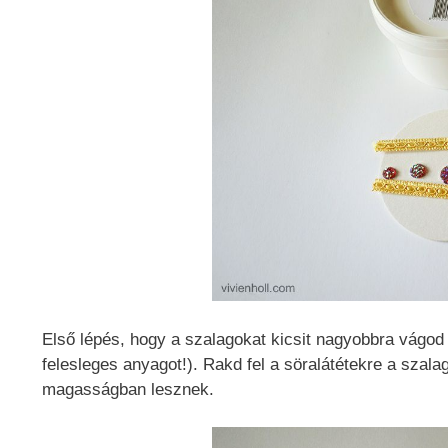
Első lépés, hogy a szalagokat kicsit nagyobbra vágod 
felesleges anyagot!). Rakd fel a söralátétekre a szala
magasságban lesznek.