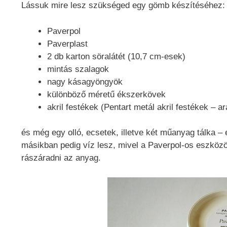
Lássuk mire lesz szükséged egy gömb készítéséhez:
Paverpol
Paverplast
2 db karton söralátét (10,7 cm-esek)
mintás szalagok
nagy kásagyöngyök
különböző méretű ékszerkövek
akril festékek (Pentart metál akril festékek – a
és még egy olló, ecsetek, illetve két műanyag tálka –
másikban pedig víz lesz, mivel a Paverpol-os eszközö
rászáradni az anyag.