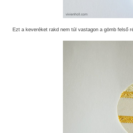
Ezt a keveréket rakd nem túl vastagon a gömb felső r