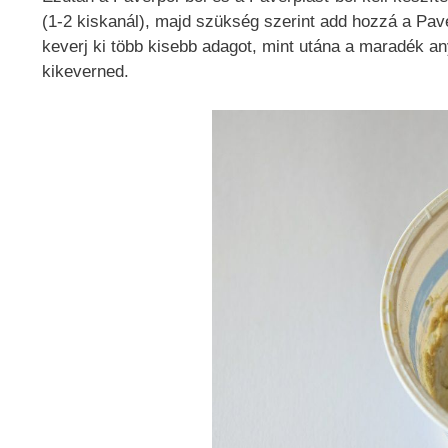
(1-2 kiskanál), majd szükség szerint add hozzá a Pav
keverj ki több kisebb adagot, mint utána a maradék an
kikeverned.