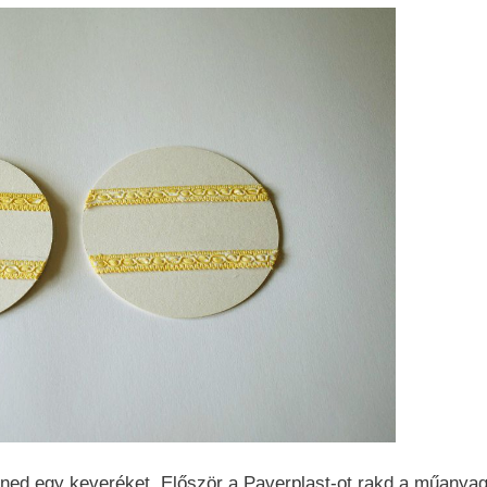
tened egy keveréket. Először a Paverplast-ot rakd a műanya