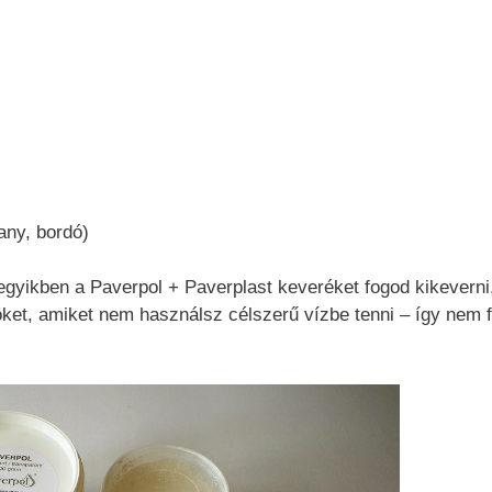
rany, bordó)
 egyikben a Paverpol + Paverplast keveréket fogod kikeverni
ket, amiket nem használsz célszerű vízbe tenni – így nem 