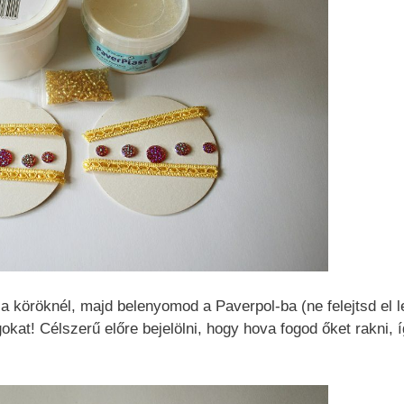
a köröknél, majd belenyomod a Paverpol-ba (ne felejtsd el l
gokat! Célszerű előre bejelölni, hogy hova fogod őket rakni, 