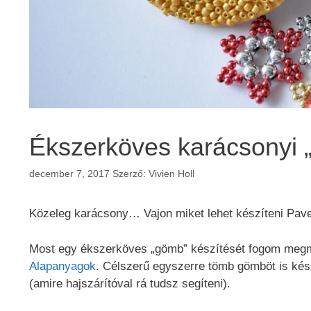
Ékszerköves karácsonyi 
december 7, 2017
Szerző:
Vivien Holl
Közeleg karácsony… Vajon miket lehet készíteni Pave
Most egy ékszerköves „gömb” készítését fogom megmut
Alapanyagok
. Célszerű egyszerre tömb gömböt is kész
(amire hajszárítóval rá tudsz segíteni).