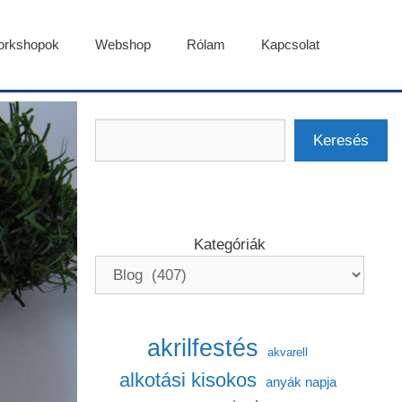
rkshopok
Webshop
Rólam
Kapcsolat
Keresés
Keresés
Kategóriák
akrilfestés
akvarell
alkotási kisokos
anyák napja