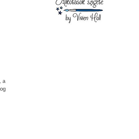
, a
fog