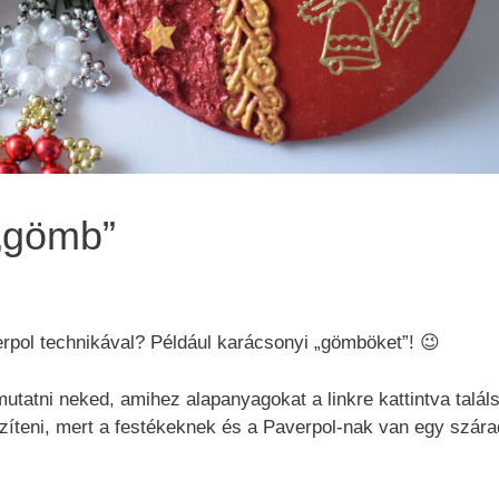
„gömb”
rpol technikával? Például karácsonyi „gömböket”! 😉
atni neked, amihez alapanyagokat a linkre kattintva találs
íteni, mert a festékeknek és a Paverpol-nak van egy szárad