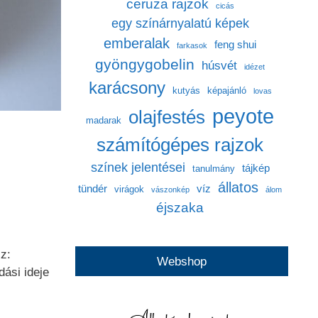
ceruza rajzok
cicás
egy színárnyalatú képek
emberalak
feng shui
farkasok
gyöngygobelin
húsvét
idézet
karácsony
kutyás
képajánló
lovas
peyote
olajfestés
madarak
számítógépes rajzok
színek jelentései
tájkép
tanulmány
állatos
tündér
víz
virágok
vászonkép
álom
éjszaka
z:
Webshop
ási ideje