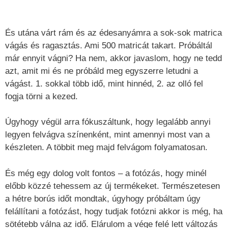
És utána várt rám és az édesanyámra a sok-sok matrica
vágás és ragasztás. Ami 500 matricát takart. Próbáltál
már ennyit vágni? Ha nem, akkor javaslom, hogy ne tedd
azt, amit mi és ne próbáld meg egyszerre letudni a
vágást. 1. sokkal több idő, mint hinnéd, 2. az olló fel
fogja törni a kezed.
Úgyhogy végül arra fókuszáltunk, hogy legalább annyi
legyen felvágva színenként, mint amennyi most van a
készleten. A többit meg majd felvágom folyamatosan.
És még egy dolog volt fontos – a fotózás, hogy minél
előbb közzé tehessem az új termékeket. Természetesen
a hétre borús időt mondtak, úgyhogy próbáltam úgy
felállítani a fotózást, hogy tudjak fotózni akkor is még, ha
sötétebb válna az idő. Elárulom a vége felé lett változás