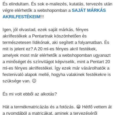
És elindultam. És sok e-mailezés, kutatás, tervezés után
végre elérhetők a webshopomban a
SAJÁT MÁRKÁS
AKRILFESTÉKEIM
!!!
Igen, jól olvastad, ezek saját márkás, fényes
akrilfestékek a Pentartnak köszönhetően és
természetesen Ildikónak, aki segített a folyamatban. És
mit is jelent ez? A 20 ml-es fényes akril festékek,
amelyek most már elérhetők a webshopomban ugyanazt
a minőséget és színvilágot képviselik, mint a Pentart 20
ml-es fényes akrilfestékei. Így ezek már vásárolhatók a
festenivaló alapok mellé, hogyha valakinek festékekre is
szüksége van. 😉
És mi volt ebből az alkotás?
Hát a termékmatricázás és a fotózás. 😀 Hétfő vettem át
a nyomdából a matricákat, aminek a tervezéséről