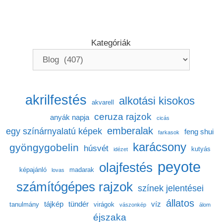
Kategóriák
akrilfestés
alkotási kisokos
akvarell
ceruza rajzok
anyák napja
cicás
emberalak
egy színárnyalatú képek
feng shui
farkasok
karácsony
gyöngygobelin
húsvét
kutyás
idézet
peyote
olajfestés
képajánló
madarak
lovas
számítógépes rajzok
színek jelentései
állatos
tájkép
tündér
víz
tanulmány
virágok
vászonkép
álom
éjszaka