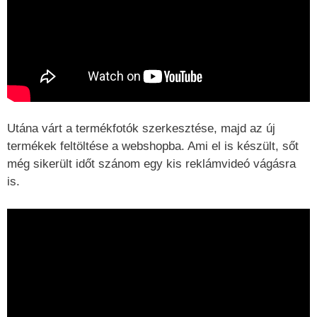
Utána várt a termékfotók szerkesztése, majd az új
termékek feltöltése a webshopba. Ami el is készült, sőt
még sikerült időt szánom egy kis reklámvideó vágásra
is.