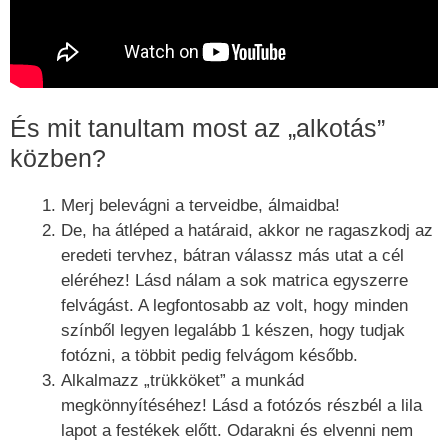
És mit tanultam most az „alkotás”
közben?
Merj belevágni a terveidbe, álmaidba!
De, ha átléped a határaid, akkor ne ragaszkodj az
eredeti tervhez, bátran válassz más utat a cél
eléréhez! Lásd nálam a sok matrica egyszerre
felvágást. A legfontosabb az volt, hogy minden
színből legyen legalább 1 készen, hogy tudjak
fotózni, a többit pedig felvágom később.
Alkalmazz „trükköket” a munkád
megkönnyítéséhez! Lásd a fotózós részbél a lila
lapot a festékek előtt. Odarakni és elvenni nem