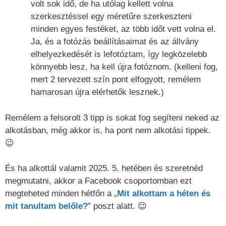
volt sok idő, de ha utólag kellett volna
szerkesztéssel egy méretűre szerkeszteni
minden egyes festéket, az több időt vett volna el.
Ja, és a fotózás beállításaimat és az állvány
elhelyezkedését is lefotóztam, így legközelebb
könnyebb lesz, ha kell újra fotóznom. (kelleni fog,
mert 2 tervezett szín pont elfogyott, remélem
hamarosan újra elérhetők lesznek.)
Remélem a felsorolt 3 tipp is sokat fog segíteni neked az
alkotásban, még akkor is, ha pont nem alkotási tippek.
😉
És ha alkottál valamit 2025. 5. hetében és szeretnéd
megmutatni, akkor a Facebook csoportomban ezt
megteheted minden hétfőn a „
Mit alkottam a héten és
mit tanultam belőle?
” poszt alatt. 😉