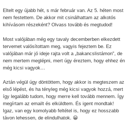
Eltelt egy újabb hét, s már február van. Az 5. héten most
nem festettem. De akkor mit csinálhattam az alkotós
kihívásom részeként? Olvass tovább és megtudod!
Most valójában még egy tavaly decemberben elkezdett
tervemet valósítottam meg, vagyis fejeztem be. Ez
valójában már jó ideje rajta volt a „bakancslistámon”, de
nem mertem meglépni, mert úgy éreztem, hogy ehhez én
még kicsi vagyok…
Aztán végül úgy döntöttem, hogy akkor is megteszem az
első lépést, és ha tényleg még kicsi vagyok hozzá, mert
így legalább tudom, hogy merre kell tovább mennem. Így
megírtam az emailt és elküldtem. És igent mondtak!
Igaz, van egy komolyabb feltétel is, hogy ez hosszabb
távon lehessen, de elindulhatok. 😀