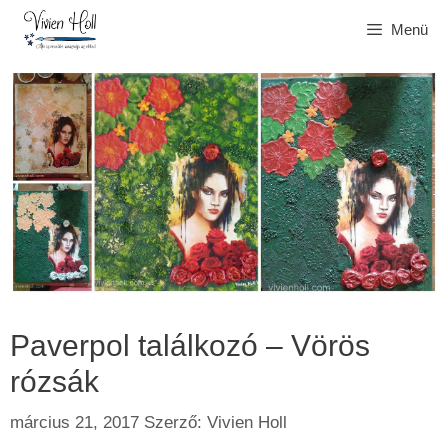
Kilépés
Menü
a
tartalomba
Paverpol találkozó – Vörös
rózsák
március 21, 2017
Szerző:
Vivien Holl