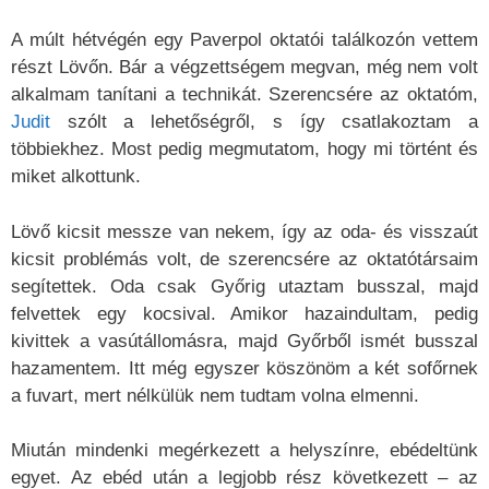
A múlt hétvégén egy Paverpol oktatói találkozón vettem
részt Lövőn. Bár a végzettségem megvan, még nem volt
alkalmam tanítani a technikát. Szerencsére az oktatóm,
Judit
szólt a lehetőségről, s így csatlakoztam a
többiekhez. Most pedig megmutatom, hogy mi történt és
miket alkottunk.
Lövő kicsit messze van nekem, így az oda- és visszaút
kicsit problémás volt, de szerencsére az oktatótársaim
segítettek. Oda csak Győrig utaztam busszal, majd
felvettek egy kocsival. Amikor hazaindultam, pedig
kivittek a vasútállomásra, majd Győrből ismét busszal
hazamentem. Itt még egyszer köszönöm a két sofőrnek
a fuvart, mert nélkülük nem tudtam volna elmenni.
Miután mindenki megérkezett a helyszínre, ebédeltünk
egyet. Az ebéd után a legjobb rész következett – az