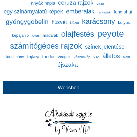
ceruza rajzok
anyák napja
cicás
emberalak
egy színárnyalatú képek
feng shui
farkasok
karácsony
gyöngygobelin
húsvét
kutyás
idézet
peyote
olajfestés
képajánló
madarak
lovas
számítógépes rajzok
színek jelentései
állatos
tájkép
tündér
víz
tanulmány
virágok
vászonkép
álom
éjszaka
Webshop