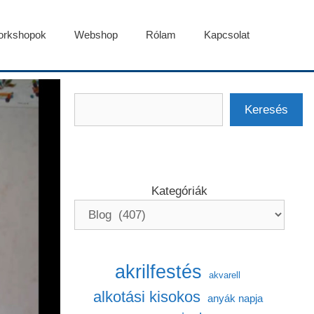
rkshopok
Webshop
Rólam
Kapcsolat
Keresés
Keresés
Kategóriák
akrilfestés
akvarell
alkotási kisokos
anyák napja