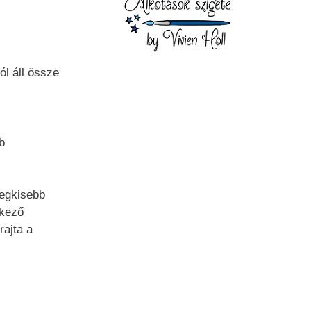
ól áll össze
b
legkisebb
tkező
ajta a