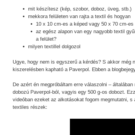
mit készítesz (kép, szobor, doboz, üveg, stb.)
mekkora felületen van rajta a textil és hogyan
10 x 10 cm-es a képed vagy 50 x 70 cm-es
az egész alapon van egy nagyobb textil gyűr
a felület?
milyen textillel dolgozol
Ugye, hogy nem is egyszerű a kérdés? S akkor még n
kiszerelésben kapható a Paverpol. Ebben a blogbejegy
De azért én megpróbáltam erre válaszolni – általában
dobozú Paverpol-ból, vagyis egy 500 g-os dobozt. Ezze
videóban ezeket az alkotásokat fogom megmutatni, s 
textiles részek: