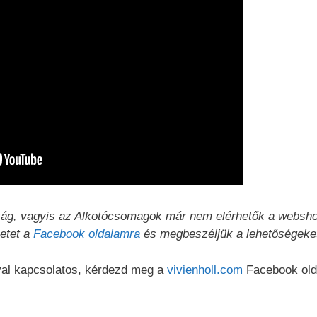
onság, vagyis az Alkotócsomagok már nem elérhetők a websh
netet a
Facebook oldalamra
és megbeszéljük a lehetőségeket
val kapcsolatos, kérdezd meg a
vivienholl.com
Facebook old