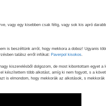
ve, vagy egy kisebben csak félig, vagy sok kis apró darabb
em is beszéltünk arról, hogy mekkora a doboz! Ugyanis töb
zésben találsz erről infókat:
Paverpol kisokos
.
 nagy kiszerelésből dolgozom, de most kibontottam egyet a 
l készítettem több alkotást, amíg ki nem fogyott, s a köve
azt is elmondom, hogy mekkorák az alkotások, s mekkorák r