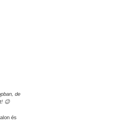
opban, de
! 😉
alon és