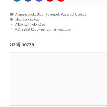
Kategória
Alapanyagok
,
Blog
,
Paverpol
,
Paverpol kisokos
Címkék
alkotási kisokos
A kék szín jelentése
Kék színű képek minden árnyalatban
Szólj hozzá!
Hozzászólás