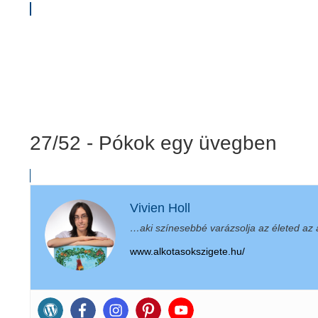
27/52 - Pókok egy üvegben
Vivien Holl
…aki színesebbé varázsolja az életed az a
www.alkotasokszigete.hu/