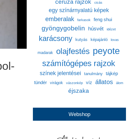
ceruza rajzok
cicás
egy színárnyalatú képek
emberalak
feng shui
farkasok
gyöngygobelin
húsvét
idézet
karácsony
kutyás
képajánló
lovas
peyote
olajfestés
madarak
számítógépes rajzok
ol-
színek jelentései
tájkép
tanulmány
állatos
tündér
víz
virágok
vászonkép
álom
éjszaka
Webshop