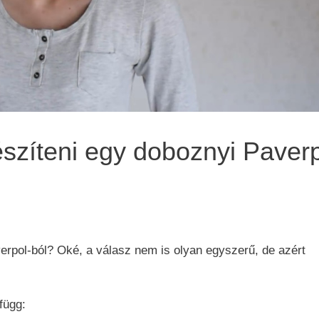
észíteni egy doboznyi Paverp
verpol-ból? Oké, a válasz nem is olyan egyszerű, de azért
függ: